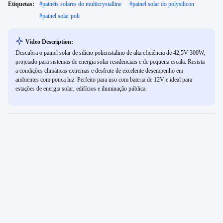
Etiquetas:
#
painéis solares do multicrystalline
#
painel solar do polysilicon
#
painel solar poli
Video Description:
Descubra o painel solar de silício policristalino de alta eficiência de 42,5V 300W,
projetado para sistemas de energia solar residenciais e de pequena escala. Resista
a condições climáticas extremas e desfrute de excelente desempenho em
ambientes com pouca luz. Perfeito para uso com bateria de 12V e ideal para
estações de energia solar, edifícios e iluminação pública.