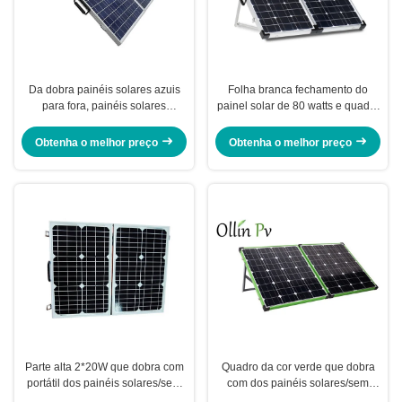
Da dobra painéis solares azuis
Folha branca fechamento do
para fora, painéis solares
painel solar de 80 watts e quadro
portáteis de dobramento para
anodizado punho da liga de
acampar
alumínio
Obtenha o melhor preço
Obtenha o melhor preço
Parte alta 2*20W que dobra com
Quadro da cor verde que dobra
portátil dos painéis solares/sem
com dos painéis solares/sem
montado
controlador montado