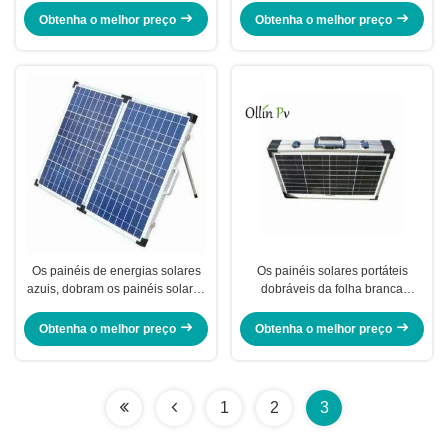
Obtenha o melhor preço
Obtenha o melhor preço
Os painéis de energias solares
Os painéis solares portáteis
azuis, dobram os painéis solares
dobráveis da folha branca
ausentes 120W ~ 300W
Waterproof IP67 com fechamento
disponível
e punho
Obtenha o melhor preço
Obtenha o melhor preço
1
2
3