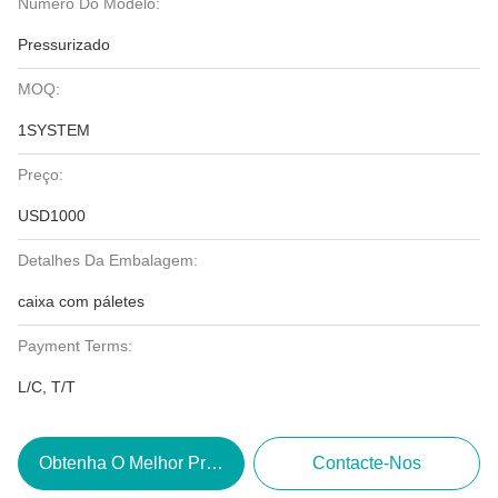
Número Do Modelo:
Pressurizado
MOQ:
1SYSTEM
Preço:
USD1000
Detalhes Da Embalagem:
caixa com páletes
Payment Terms:
L/C, T/T
Obtenha O Melhor Preço
Contacte-Nos