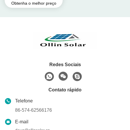
Obtenha o melhor preço
painéis solares industriais
personalizados
Redes Sociais
Contato rápido
Telefone
86-574-62566176
E-mail