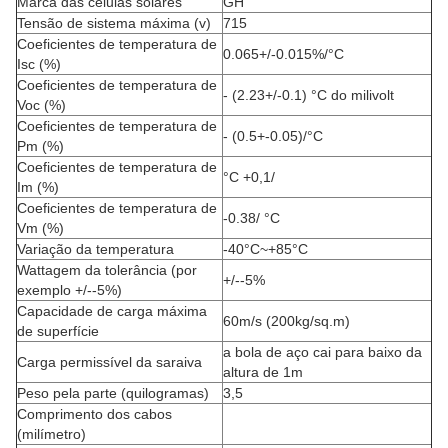
Marca das células solares
GH
Tensão de sistema máxima (v)
715
Coeficientes de temperatura de
0.065+/-0.015%/°C
Isc (%)
Coeficientes de temperatura de
- (2.23+/-0.1) °C do milivolt
Voc (%)
Coeficientes de temperatura de
- (0.5+-0.05)/°C
Pm (%)
Coeficientes de temperatura de
°C +0,1/
Im (%)
Coeficientes de temperatura de
-0.38/
°C
Vm (%)
Variação da temperatura
-40°C~+85°C
Wattagem da tolerância (por
+/--5%
exemplo +/--5%)
Capacidade de carga máxima
60m/s (200kg/sq.m)
de superfície
a bola de aço cai para baixo da
Carga permissível da saraiva
altura de 1m
Peso pela parte (quilogramas)
3,5
Comprimento dos cabos
(milímetro)