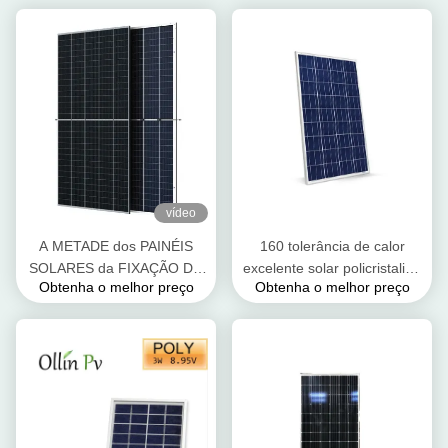
vídeo
A METADE dos PAINÉIS
160 tolerância de calor
SOLARES da FIXAÇÃO DO
excelente solar policristalina
Obtenha o melhor preço
Obtenha o melhor preço
PREÇO 535 540W 545W
do painel 1480*680*40mm
550W 560W da FÁBRICA
do watt
CORTOU SERVIÇOS do
OEM das PILHAS
TECHONOLOGY