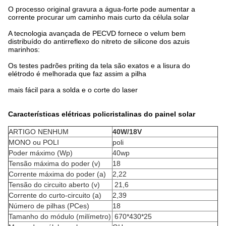
O processo original gravura a água-forte pode aumentar a
corrente procurar um caminho mais curto da célula solar
A tecnologia avançada de PECVD fornece o velum bem
distribuído do antirreflexo do nitreto de silicone dos azuis
marinhos:
Os testes padrões priting da tela são exatos e a lisura do
elétrodo é melhorada que faz assim a pilha
mais fácil para a solda e o corte do laser
Características elétricas
policristalinas
do
painel solar
ARTIGO NENHUM
40W/18V
MONO ou POLI
poli
Poder máximo (Wp)
40wp
Tensão máxima do poder (v)
18
Corrente máxima do poder (a)
2,22
Tensão do circuito aberto (v)
21,6
Corrente do curto-circuito (a)
2,39
Número de pilhas (PCes)
18
Tamanho do módulo (milímetro)
670*430*25