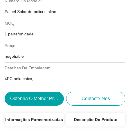
Número Do Modelo:
Painel Solar de policristalino
MOQ:
1 parte/unidade
Preço:
negotiable
Detalhes Da Embalagem:
4PC pela caixa,
Obtenha O Melhor Preço
Contacte-Nos
Informações Pormenorizadas
Descrição Do Produto