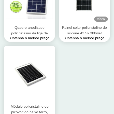
vídeo
Quadro anodizado
Painel solar policristalino do
policristalino da liga de
silicone 42.5v 300wat
Obtenha o melhor preço
Obtenha o melhor preço
alumínio de painel solar dos
módulos cristalinos do
picovolt
Módulo policristalino do
picovolt do baixo ferro,