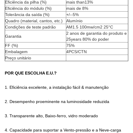
Eficiência da pilha (%)
mais than13%
Eficiência do módulo (%)
mais de 8%
Tolerância da saída (%)
+/--5%
Quadro (material, cantos, etc.)
Alumínio
Condições de teste padrão
AM1.5 100mw/cm2 25°C
2 anos de garantia do produto e
Garantia
25years 80% do poder
FF (%)
75%
Embalagem
4PCS/CTN
Preço unitário
POR QUE ESCOLHA E.U.?
1.
Eficiência excelente, a instalação fácil & manutenção
2.
Desempenho proeminente na luminosidade reduzida
3.
Transparente alto, Baixo-ferro, vidro moderado
4.
Capacidade para suportar a Vento-pressão e a Neve-carga