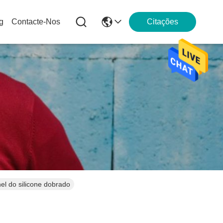
g
Contacte-Nos
Citações
nel do silicone dobrado