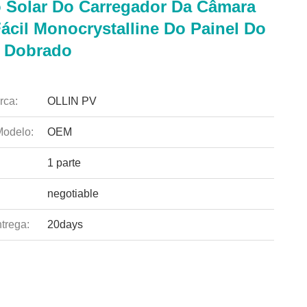
 Solar Do Carregador Da Câmara
Fácil Monocrystalline Do Painel Do
e Dobrado
rca:
OLLIN PV
odelo:
OEM
1 parte
negotiable
trega:
20days