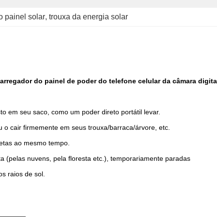
 painel solar
, 
trouxa da energia solar
rregador do painel de poder do telefone celular da câmara digita
o em seu saco, como um poder direto portátil levar.
o cair firmemente em seus trouxa/barraca/árvore, etc.
uletas ao mesmo tempo.
a (pelas nuvens, pela floresta etc.), temporariamente paradas
 raios de sol.