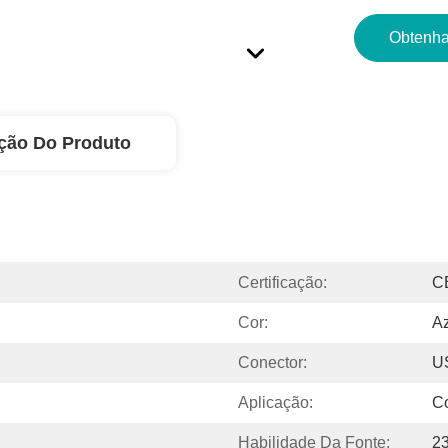
Obtenha
ção Do Produto
Certificação:
C
Cor:
Az
Conector:
U
Aplicação:
C
Habilidade Da Fonte:
2