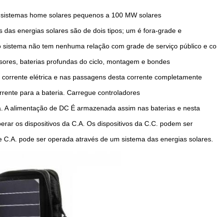
de sistemas home solares pequenos a 100 MW solares
s das energias solares são de dois tipos; um é fora-grade e
 o sistema não tem nenhuma relação com grade de serviço público e 
rsores, baterias profundas do ciclo, montagem e bondes
a corrente elétrica e nas passagens desta corrente completamente
rrente para a bateria. Carregue controladores
a. A alimentação de DC É armazenada assim nas baterias e nesta
rar os dispositivos da C.A. Os dispositivos da C.C. podem ser
e C.A. pode ser operada através de um sistema das energias solares.