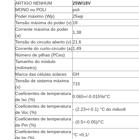
ARTIGO NENHUM
25W/18V
MONO ou POLI
poli
Poder máximo (Wp)
25wp
Tensão máxima do poder (v)
18
Corrente máxima do poder
1,38
(a)
Tensão do circuito aberto (v)
21,6
Corrente do curto-circuito (a)
1,49
Número de pilhas (PCes)
Tamanho do módulo
(milímetro)
Marca das células solares
GH
Tensão de sistema máxima
715
(v)
Coeficientes de temperatura
0.065+/-0.015%/°C
de Isc (%)
Coeficientes de temperatura
- (2.23+/-0.1) °C do milivolt
de Voc (%)
Coeficientes de temperatura
- (0.5+-0.05)/°C
de Pm (%)
Coeficientes de temperatura
°C +0,1/
de Im (%)