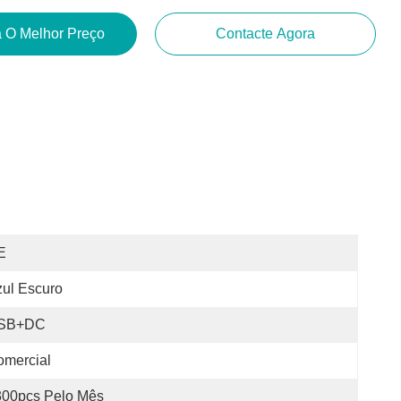
 O Melhor Preço
Contacte Agora
E
ul Escuro
SB+DC
omercial
300pcs Pelo Mês