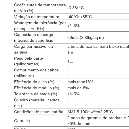
Coeficientes de temperatura
-0.38/
°C
de Vm (%)
Variação da temperatura
-40°C~+85°C
Wattagem da tolerância (por
+/--5%
exemplo +/--5%)
Capacidade de carga
60m/s (200kg/sq.m)
máxima de superfície
Carga permissível da
a bola de aço cai para baixo da a
saraiva
1m
Peso pela parte
1,1
(quilogramas)
Comprimento dos cabos
(milímetro)
Eficiência da pilha (%)
mais than13%
Eficiência do módulo (%)
mais de 8%
Tolerância da saída (%)
+/--5%
Quadro (material, cantos,
etc.)
Condições de teste padrão
AM1.5 100mw/cm2 25°C
2 anos de garantia do produto e 
Garantia
80% do poder