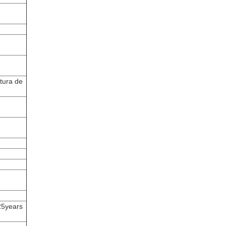
ltura de
25years