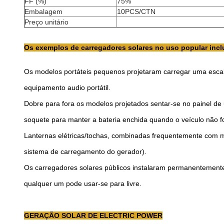
FF (%)
75%
Embalagem
10PCS/CTN
Preço unitário
Os exemplos de carregadores solares no uso popular inc
Os modelos portáteis pequenos projetaram carregar uma escala 
equipamento audio portátil.
Dobre para fora os modelos projetados sentar-se no painel d
soquete para manter a bateria enchida quando o veículo não fo
Lanternas elétricas/tochas, combinadas frequentemente com m
sistema de carregamento do gerador).
Os carregadores solares públicos instalaram permanentemente
qualquer um pode usar-se para livre.
GERAÇÃO SOLAR DE ELECTRIC POWER