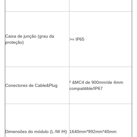
Caixa de junção (grau da
>= IP65
proteção)
² &MC4 de 900mm/de 4mm
Conectores de Cable&Plug
compatitible/IP67
Dimensões do módulo (L /W /H)
1640mm*992mm*40mm