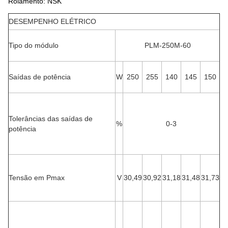
Rolamento: NSK
DESEMPENHO ELÉTRICO
Tipo do módulo
PLM-250M-60
Saídas de potência
W
250
255
140
145
150
Tolerâncias das saídas de
%
0-3
potência
Tensão em Pmax
V
30,49
30,92
31,18
31,48
31,73