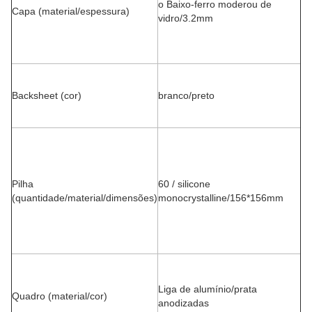
o Baixo-ferro moderou de
Capa (material/espessura)
vidro/3.2mm
Backsheet (cor)
branco/preto
Pilha
60 / silicone
(quantidade/material/dimensões)
monocrystalline/156*156mm
Liga de alumínio/prata
Quadro (material/cor)
anodizadas