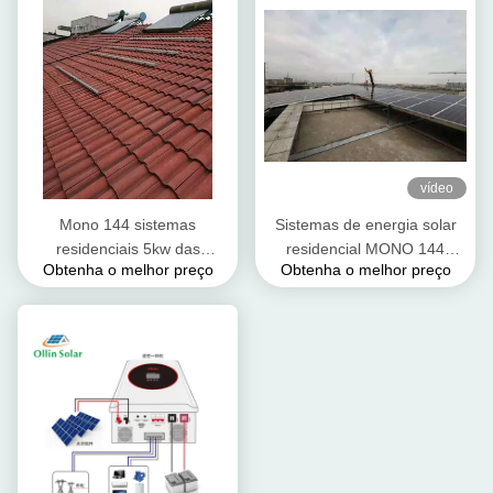
vídeo
Mono 144 sistemas
Sistemas de energia solar
residenciais 5kw das
residencial MONO 144
Obtenha o melhor preço
Obtenha o melhor preço
energias solares do laço da
células 450 W 540 W
grade das pilhas