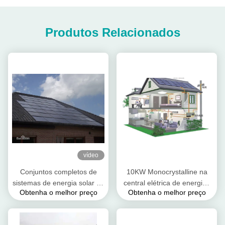
Produtos Relacionados
vídeo
Conjuntos completos de
10KW Monocrystalline na
sistemas de energia solar de
central elétrica de energias
Obtenha o melhor preço
Obtenha o melhor preço
5 KW para ligar/desligar a
solares da grade para a
rede
energia renovável