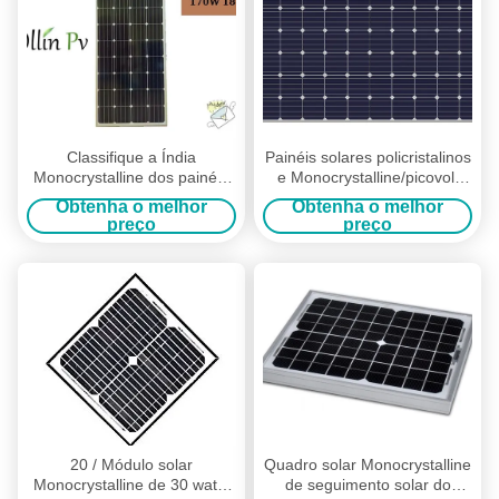
Classifique a Índia
Painéis solares policristalinos
Monocrystalline dos painéis
e Monocrystalline/picovolt
solares das células solares
Monocrystalline das pilhas
Obtenha o melhor
Obtenha o melhor
170w do silicone de A/B
preço
preço
20 / Módulo solar
Quadro solar Monocrystalline
Monocrystalline de 30 watts
de seguimento solar do