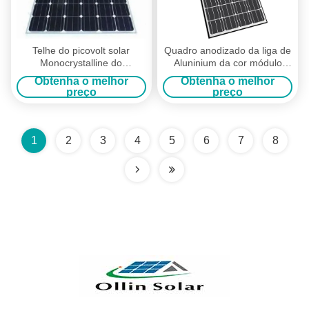
Telhe do picovolt solar
Quadro anodizado da liga de
Monocrystalline do
Aluninium da cor módulo
módulo/silicone do sistema
solar Monocrystalline preto
Obtenha o melhor
Obtenha o melhor
de energia módulo solar 310
preço
preço
watts
1
2
3
4
5
6
7
8