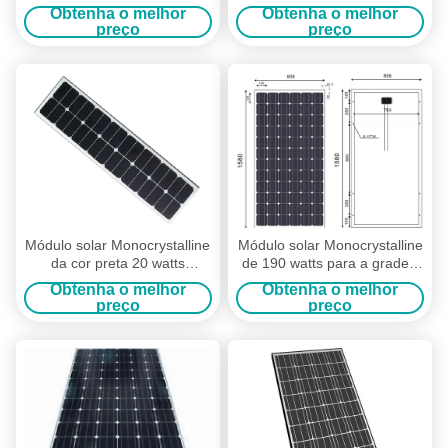
que carrega para o sistema
alumínio da cor do preto do
Obtenha o melhor
Obtenha o melhor
da luz do jardim
módulo do dispositivo
preço
preço
Módulo solar Monocrystalline
Módulo solar Monocrystalline
da cor preta 20 watts
de 190 watts para a grade -
seguros e duradouros
sistema conectado da
Obtenha o melhor
Obtenha o melhor
produção de eletricidade
preço
preço