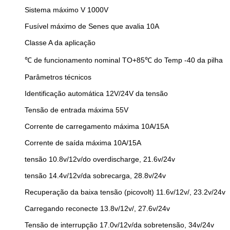
Sistema máximo V 1000V
Fusível máximo de Senes que avalia 10A
Classe A da aplicação
℃ de funcionamento nominal TO+85℃ do Temp -40 da pilha
Parâmetros técnicos
Identificação automática 12V/24V da tensão
Tensão de entrada máxima 55V
Corrente de carregamento máxima 10A/15A
Corrente de saída máxima 10A/15A
tensão 10.8v/12v/do overdischarge, 21.6v/24v
tensão 14.4v/12v/da sobrecarga, 28.8v/24v
Recuperação da baixa tensão (picovolt) 11.6v/12v/, 23.2v/24v
Carregando reconecte 13.8v/12v/, 27.6v/24v
Tensão de interrupção 17.0v/12v/da sobretensão, 34v/24v