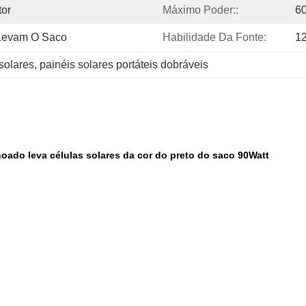
tor
Máximo Poder::
6
 Levam O Saco
Habilidade Da Fonte:
1
 solares
, 
painéis solares portáteis dobráveis
oado leva células solares da cor do preto do saco 90Watt