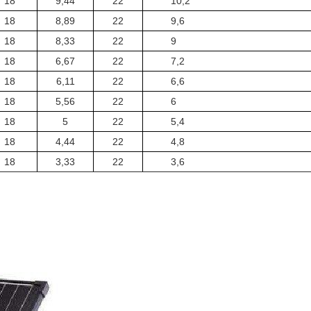
18
9,44
22
10,2
18
8,89
22
9,6
18
8,33
22
9
18
6,67
22
7,2
18
6,11
22
6,6
18
5,56
22
6
18
5
22
5,4
18
4,44
22
4,8
18
3,33
22
3,6