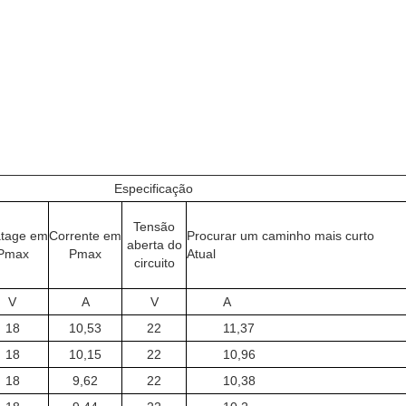
Especificação
Tensão
atage em
Corrente em
Procurar um caminho mais curto
aberta do
Pmax
Pmax
Atual
circuito
V
A
V
A
18
10,53
22
11,37
18
10,15
22
10,96
18
9,62
22
10,38