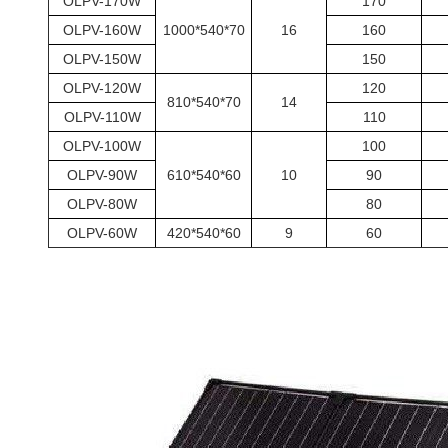
OLPV-170W
170
OLPV-160W
1000*540*70
16
160
OLPV-150W
150
OLPV-120W
120
810*540*70
14
OLPV-110W
110
OLPV-100W
100
OLPV-90W
610*540*60
10
90
OLPV-80W
80
OLPV-60W
420*540*60
9
60