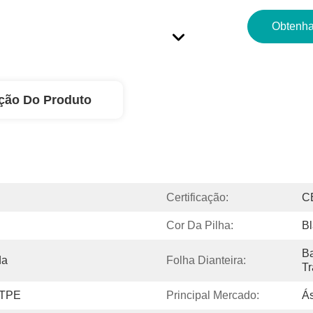
Obtenha
ção Do Produto
Certificação:
C
Cor Da Pilha:
Bl
Ba
da
Folha Dianteira:
T
 TPE
Principal Mercado:
Ás