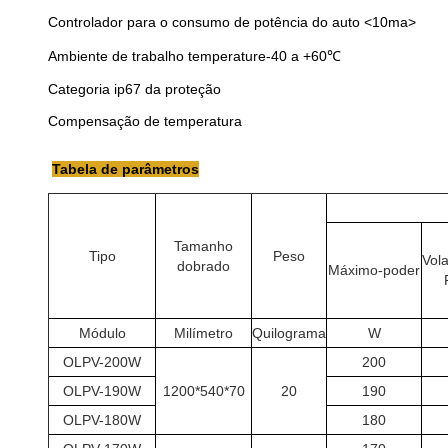
Controlador para o consumo de potência do auto
<10ma>
Ambiente de trabalho temperature-40 a +60℃
Categoria ip67 da proteção
Compensação de temperatura
Tabela de parâmetros
Tamanho
Tipo
Peso
Vol
dobrado
Máximo-poder
Módulo
Milímetro
Quilograma
W
OLPV-200W
200
OLPV-190W
1200*540*70
20
190
OLPV-180W
180