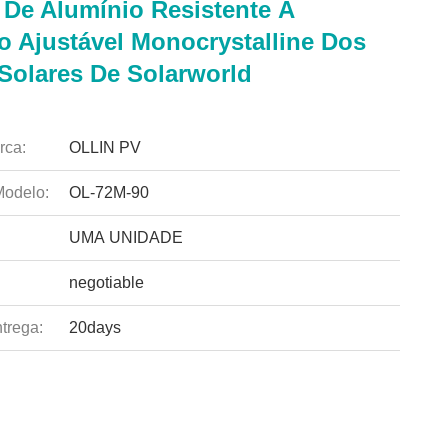
 De Alumínio Resistente À
o Ajustável Monocrystalline Dos
 Solares De Solarworld
rca:
OLLIN PV
odelo:
OL-72M-90
UMA UNIDADE
negotiable
trega:
20days